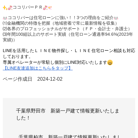
ココリバーＰＲ
ココリバーは住宅ローンに強い！！3つの理由をご紹介
⑴金融機関の特徴を把握（地域密着で常に最新情報を収集）
⑵各界のプロフェッショナルがサポート（ＦＰ・会計士・弁護士）
⑶年間100組以上のサポート実績（住宅ローン通過率94.6%(2023年
実績)）
LINEを活用したＬＩＮＥ
物件探し・ＬＩＮＥ
住宅ローン相談も対応
しております。
専属オペレーターが常駐し個
別にLINE対応いたします
【LINE友達追加はこちらをタップ】
ページ作成日 2024-12-02
千葉県野田市 新築一戸建て情報更新いたしま
した！
千葉県柏市 新築一戸建て情報更新いたしまし