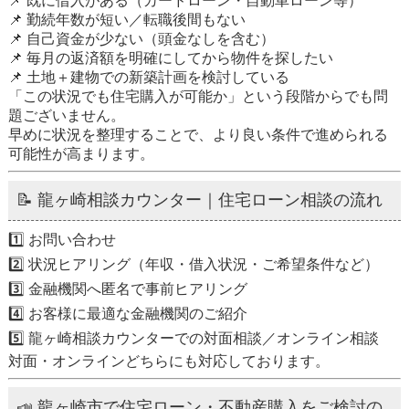
📌 既に借入がある（カードローン・自動車ローン等）
📌 勤続年数が短い／転職後間もない
📌 自己資金が少ない（頭金なしを含む）
📌 毎月の返済額を明確にしてから物件を探したい
📌 土地＋建物での新築計画を検討している
「この状況でも住宅購入が可能か」という段階からでも問
題ございません。
早めに状況を整理することで、より良い条件で進められる
可能性が高まります。
📝 龍ヶ崎相談カウンター｜住宅ローン相談の流れ
1️⃣ お問い合わせ
2️⃣ 状況ヒアリング（年収・借入状況・ご希望条件など）
3️⃣ 金融機関へ匿名で事前ヒアリング
4️⃣ お客様に最適な金融機関のご紹介
5️⃣ 龍ヶ崎相談カウンターでの対面相談／オンライン相談
対面・オンラインどちらにも対応しております。
📣 龍ヶ崎市で住宅ローン・不動産購入をご検討の