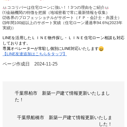
ココリバーは住宅ローンに強い！！3つの理由をご紹介
⑴金融機関の特徴を把握（地域密着で常に最新情報を収集）
⑵各界のプロフェッショナルがサポート（ＦＰ・会計士・弁護士）
⑶年間100組以上のサポート実績（住宅ローン通過率94.6%(2023年
実績)）
LINEを活用したＬＩＮＥ
物件探し・ＬＩＮＥ
住宅ローン相談も対応
しております。
専属オペレーターが常駐し個
別にLINE対応いたします
【LINE友達追加はこちらをタップ】
ページ作成日 2024-11-25
千葉県柏市 新築一戸建て情報更新いたしまし
た！
千葉県船橋市 新築一戸建て情報更新いたしま
した！