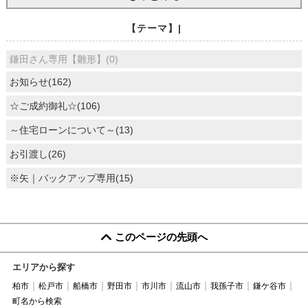
【テーマ】|
鎌田さん専用【雛形】(0)
お知らせ(162)
☆ご成約御礼☆(106)
～住宅ローンについて～(13)
お引渡し(26)
※矢｜バックアップ専用(15)
このページの先頭へ
エリアから探す
柏市
松戸市
船橋市
野田市
市川市
流山市
我孫子市
鎌ケ谷市
町名から検索