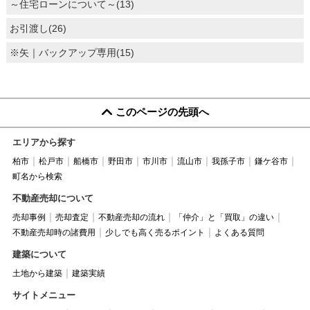
～住宅ローンについて～(13)
お引渡し(26)
※矢｜バックアップ専用(15)
このページの先頭へ
エリアから探す
柏市
松戸市
船橋市
野田市
市川市
流山市
我孫子市
鎌ケ谷市
町名から検索
不動産売却について
売却事例
売却査定
不動産売却の流れ
「仲介」と「買取」の違い
不動産売却時の諸費用
少しでも高く売るポイント
よくある質問
建築について
土地から建築
建築実績
サイトメニュー