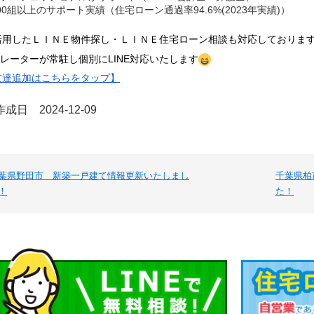
00組以上のサポート実績（住宅ローン通過率94.6%(2023年実績)）
を活用したＬＩＮＥ
物件探し・ＬＩＮＥ
住宅ローン相談も対応しておりま
レーターが常駐し個
別にLINE対応いたします
E友達追加はこちらをタップ】
成日 2024-12-09
葉県野田市 新築一戸建て情報更新いたしまし
千葉県柏
！
た！