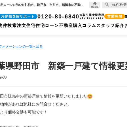
物件検索
千葉県野田市 新築一戸建て情報更新いたしました！【2024-12-09更新】お知らせ | 【住宅ローンに強い!!】柏市、松戸市、市川市、船橋市の不動産のことなら株式会社ココリバーの不動産のことなら株式会社ココリバー
0120-80-6840
※取引業者様専用
お客様専用サポート
営業時間
050-1793-7158
物件検索
注文住宅
住宅ローン
不動産購入コラム
スタッフ紹介
ンフォメーションの一覧へ戻る
葉県野田市 新築一戸建て情報更
2-09
田市販売中の新築戸建て情報を更新いたしました
物件があれば気軽にお問合せください。
より価格交渉も可能です！