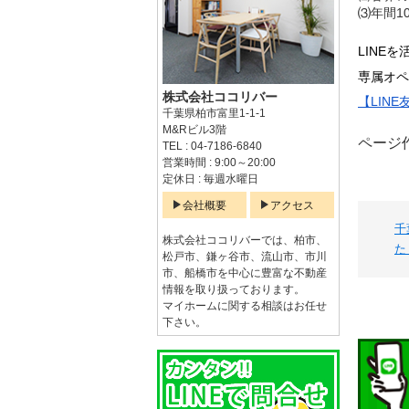
⑶年間1
LINE
専属オペ
株式会社ココリバー
【LIN
千葉県柏市富里1-1-1
M&Rビル3階
ページ作
TEL : 04-7186-6840
営業時間 : 9:00～20:00
定休日 : 毎週水曜日
会社概要
アクセス
千
株式会社ココリバーでは、柏市、
た
松戸市、鎌ヶ谷市、流山市、市川
市、船橋市を中心に豊富な不動産
情報を取り扱っております。
マイホームに関する相談はお任せ
下さい。