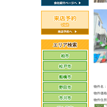
エリア検索
柏市
松戸市
船橋市
物件名：
野田市
物件価格
市川市
物件住所