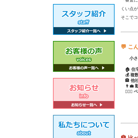
「審査に
くい点
そこでコ
💬 
小さな
🏠 住
💰 複
🏦 他
👨‍
👩‍❤️