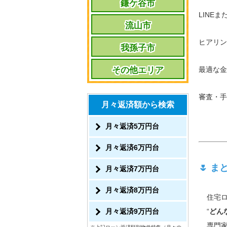
鎌ケ谷市
LINE
流山市
ヒアリン
我孫子市
最適な金
その他エリア
審査・手
月々返済額から検索
月々返済5万円台
月々返済6万円台
🌷 
月々返済7万円台
月々返済8万円台
住宅ロ
“
どん
月々返済9万円台
専門家