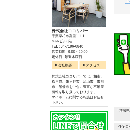
【
株式会社ココリバー
千葉県柏市富里1-1-1
M&Rビル3階
TEL : 04-7186-6840
営業時間 : 9:00～20:00
定休日 : 毎週水曜日
会社概要
アクセス
株式会社ココリバーでは、柏市、
松戸市、鎌ヶ谷市、流山市、市川
市、船橋市を中心に豊富な不動産
情報を取り扱っております。
マイホームに関する相談はお任せ
下さい。
「茨城県
住宅ロ