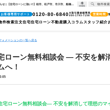
物件検索
住宅ローン無料相談会 ― 不安を解消して理想のマイホームへ！【2026-02-05更新】お知らせ | 【住宅ローンに強い!!】柏市、松戸市、市川市、船橋市の不動産のことなら株式会社ココリバーの不動産のことなら株式会社ココリバー
0120-80-6840
※取引業者様専用
お客様専用サポート
営業時間
050-1793-7158
物件検索
注文住宅
住宅ローン
不動産購入コラム
スタッフ紹介
ンフォメーションの一覧へ戻る
宅ローン無料相談会 ― 不安を解
ムへ！
2-05
 住宅ローン無料相談会― 不安を解消して理想のマ