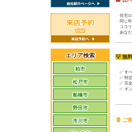
🏦 
住宅
同じ
ココリ
あなた
エリア検索
💡 
柏市
✅ す
✅ 特
松戸市
✅ 完
✅ オン
船橋市
野田市
🧾 
市川市