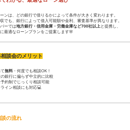
比べてわかる、最適なローン選び
ローンは、どの銀行で借りるかによって条件が大きく変わります。
年収でも、銀行によって借入可能額や金利、審査基準が異なります。
バーでは
地方銀行・信用金庫・労働金庫など700社以上
と提携し、
に最適なローンプランをご提案します🌸
無料相談会のメリット
べて
無料
・何度でも相談OK！
定の銀行に偏らず中立的に比較
全予約制でじっくり相談可能
ライン相談にも対応💻
ご相談の流れ