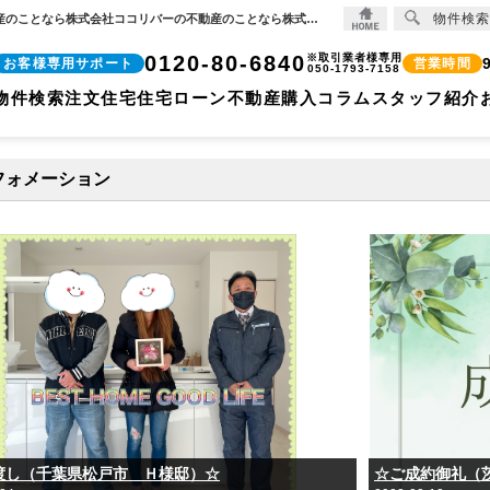
物件検索
月別一覧【2023年2月】 | 【住宅ローンに強い!!】柏市、松戸市、市川市、船橋市の不動産のことなら株式会社ココリバーの不動産のことなら株式会社ココリバー
0120-80-6840
※取引業者様専用
お客様専用サポート
営業時間
050-1793-7158
物件検索
注文住宅
住宅ローン
不動産購入コラム
スタッフ紹介
フォメーション
渡し（千葉県松戸市 Ｈ様邸）☆
☆ご成約御礼（