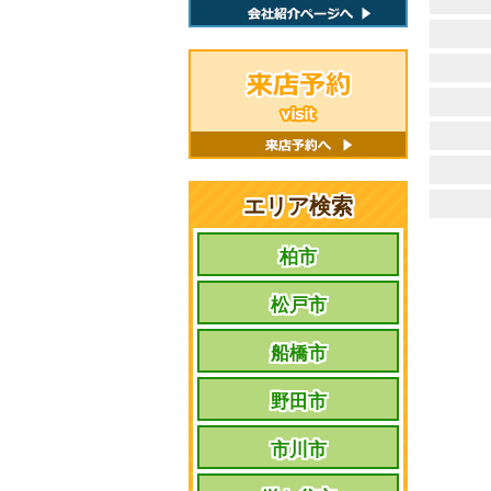
エリア検索
柏市
松戸市
船橋市
野田市
市川市