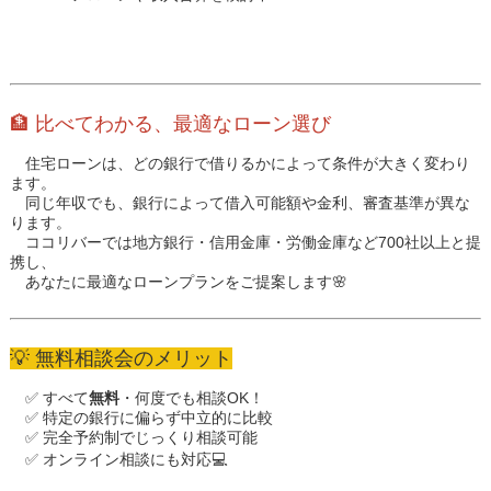
🏦 比べてわかる、最適なローン選び
住宅ローンは、どの銀行で借りるかによって条件が大きく変わり
ます。
同じ年収でも、銀行によって借入可能額や金利、審査基準が異な
ります。
ココリバーでは
地方銀行・信用金庫・労働金庫など700社以上
と提
携し、
あなたに最適なローンプランをご提案します🌸
💡 無料相談会のメリット
✅ すべて
無料
・何度でも相談OK！
✅ 特定の銀行に偏らず中立的に比較
✅ 完全予約制でじっくり相談可能
✅ オンライン相談にも対応💻