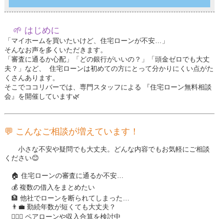
🌱 はじめに
「マイホームを買いたいけど、住宅ローンが不安…」
そんなお声を多くいただきます。
「審査に通るか心配」「どの銀行がいいの？」「頭金ゼロでも大丈
夫？」など、 住宅ローンは初めての方にとって分かりにくい点がた
くさんあります。
そこでココリバーでは、専門スタッフによる 『住宅ローン無料相談
会』を開催しています🌿
💬 こんなご相談が増えています！
小さな不安や疑問でも大丈夫。どんな内容でもお気軽にご相談
ください😊
🏠 住宅ローンの審査に通るか不安…
💰 複数の借入をまとめたい
🏦 他社でローンを断られてしまった…
👨‍💼 勤続年数が短くても大丈夫？
👩‍❤️‍👨 ペアローンや収入合算を検討中