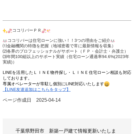
ココリバーＰＲ
ココリバーは住宅ローンに強い！！3つの理由をご紹介
⑴金融機関の特徴を把握（地域密着で常に最新情報を収集）
⑵各界のプロフェッショナルがサポート（ＦＰ・会計士・弁護士）
⑶年間100組以上のサポート実績（住宅ローン通過率94.6%(2023年
実績)）
LINEを活用したＬＩＮＥ
物件探し・ＬＩＮＥ
住宅ローン相談も対応
しております。
専属オペレーターが常駐し個
別にLINE対応いたします
【LINE友達追加はこちらをタップ】
ページ作成日 2025-04-14
千葉県野田市 新築一戸建て情報更新いたしま