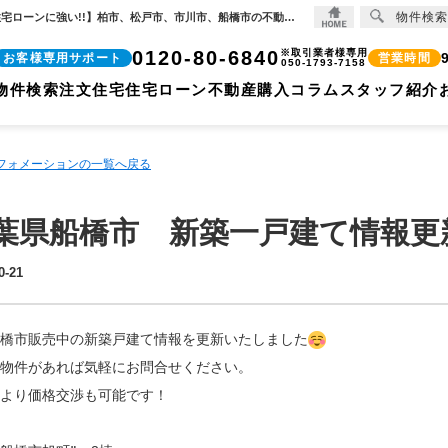
物件検索
千葉県船橋市 新築一戸建て情報更新いたしました！【2024-10-21更新】お知らせ | 【住宅ローンに強い!!】柏市、松戸市、市川市、船橋市の不動産のことなら株式会社ココリバーの不動産のことなら株式会社ココリバー
0120-80-6840
※取引業者様専用
お客様専用サポート
営業時間
050-1793-7158
物件検索
注文住宅
住宅ローン
不動産購入コラム
スタッフ紹介
ンフォメーションの一覧へ戻る
葉県船橋市 新築一戸建て情報更
0-21
橋市販売中の新築戸建て情報を更新いたしました
物件があれば気軽にお問合せください。
より価格交渉も可能です！