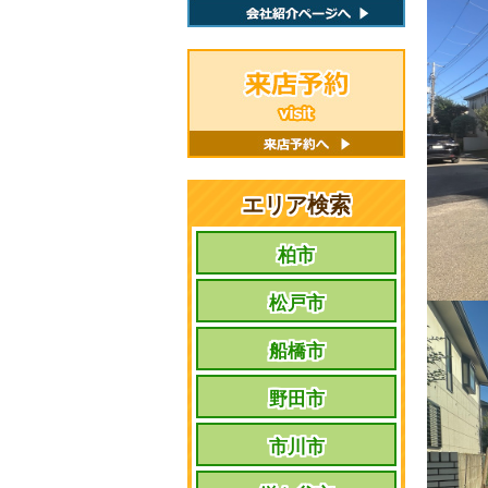
エリア検索
柏市
松戸市
船橋市
野田市
市川市