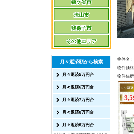
鎌ケ谷市
流山市
我孫子市
その他エリア
物件名：
月々返済額から検索
物件価格
月々返済5万円台
物件住所
月々返済6万円台
月々返済7万円台
月々返済8万円台
月々返済9万円台