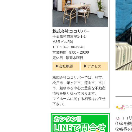
株式会社ココリバー
千葉県柏市富里1-1-1
M&Rビル3階
TEL : 04-7186-6840
営業時間 : 9:00～20:00
定休日 : 毎週水曜日
会社概要
アクセス
株式会社ココリバーでは、柏市、
松戸市、鎌ヶ谷市、流山市、市川
市、船橋市を中心に豊富な不動産
情報を取り扱っております。
マイホームに関する相談はお任せ
下さい。
コ
ココ
⑴金融機
⑵各界の