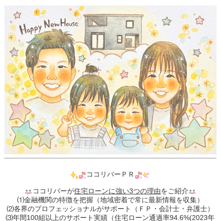
ココリバーＰＲ
ココリバーが
住宅ローンに強い3つの理由
をご紹介
⑴金融機関の特徴を把握（地域密着で常に最新情報を収集）
⑵各界のプロフェッショナルがサポート（ＦＰ・会計士・弁護士）
⑶年間100組以上のサポート実績（住宅ローン通過率94.6%(2023年