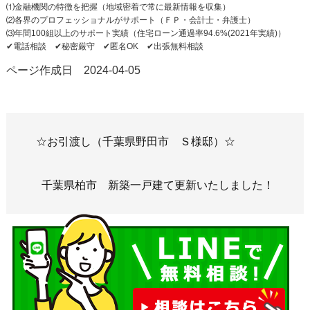
⑴金融機関の特徴を把握（地域密着で常に最新情報を収集）
⑵各界のプロフェッショナルがサポート（ＦＰ・会計士・弁護士）
⑶年間100組以上のサポート実績（住宅ローン通過率94.6%(2021年実績)）
✔︎電話相談 ✔︎秘密厳守 ✔︎匿名OK ✔︎出張無料相談
ページ作成日 2024-04-05
☆お引渡し（千葉県野田市 Ｓ様邸）☆
千葉県柏市 新築一戸建て更新いたしました！