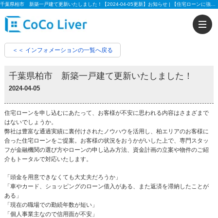
千葉県柏市 新築一戸建て更新いたしました！【2024-04-05更新】お知らせ | 【住宅ローンに強い!!】柏市、松戸市、市川市、船橋市の不動産のことなら株式会社ココリバーの不動産のことなら株式会社ココリバー
＜＜ インフォメーションの一覧へ戻る
千葉県柏市 新築一戸建て更新いたしました！
2024-04-05
住宅ローンを申し込むにあたって、お客様が不安に思われる内容はさまざまで
はないでしょうか。
弊社は豊富な通過実績に裏付けされたノウハウを活用し、柏エリアのお客様に
合った住宅ローンをご提案。お客様の状況をおうかがいした上で、専門スタッ
フが金融機関の選び方やローンの申し込み方法、資金計画の立案や物件のご紹
介もトータルで対応いたします。
「頭金を用意できなくても大丈夫だろうか」
「車やカード、ショッピングのローン借入がある、また返済を滞納したことが
ある」
「現在の職場での勤続年数が短い」
「個人事業主なので信用面が不安」