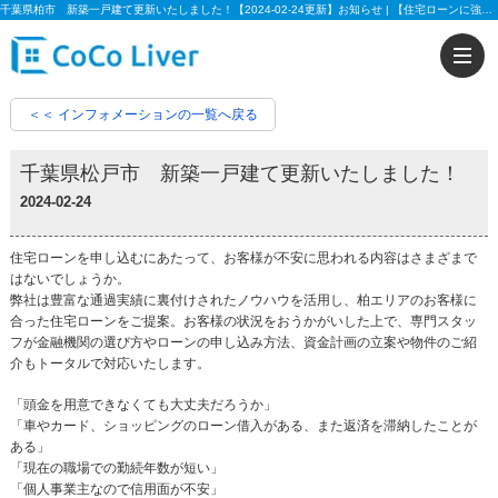
千葉県柏市 新築一戸建て更新いたしました！【2024-02-24更新】お知らせ | 【住宅ローンに強い!!】柏市、松戸市、市川市、船橋市の不動産のことなら株式会社ココリバーの不動産のことなら株式会社ココリバー
＜＜ インフォメーションの一覧へ戻る
千葉県松戸市 新築一戸建て更新いたしました！
2024-02-24
住宅ローンを申し込むにあたって、お客様が不安に思われる内容はさまざまで
はないでしょうか。
弊社は豊富な通過実績に裏付けされたノウハウを活用し、柏エリアのお客様に
合った住宅ローンをご提案。お客様の状況をおうかがいした上で、専門スタッ
フが金融機関の選び方やローンの申し込み方法、資金計画の立案や物件のご紹
介もトータルで対応いたします。
「頭金を用意できなくても大丈夫だろうか」
「車やカード、ショッピングのローン借入がある、また返済を滞納したことが
ある」
「現在の職場での勤続年数が短い」
「個人事業主なので信用面が不安」