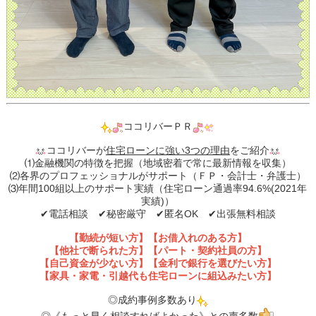
ココリバーＰＲ
ココリバーが
住宅ローンに強い3つの理由
をご紹介
⑴金融機関の特徴を把握（地域密着で常に最新情報を収集）
⑵各界のプロフェッショナルがサポート（ＦＰ・会計士・弁護士）
⑶年間100組以上のサポート実績（住宅ローン通過率94.6%(2021年
実績)）
✔︎電話相談 ✔︎秘密厳守 ✔︎匿名OK ✔︎出張無料相談
【勤続が短い方】【お借入れのある方】
【他社で断られた方】【パート・契約社員の方】
【自己資金が少ない方】【金利で銀行を選びたい方】
【家具・家電・引越代も住宅ローンに組込みたい方】
◎成約事例多数あり
◎《もっと早く相談すればよかった》との声多数