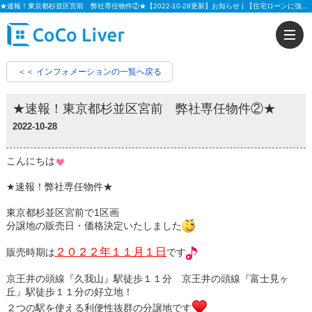
★速報！東京都杉並区宮前 弊社専任物件②★【2022-10-28更新】お知らせ | 【住宅ローンに強い!!】柏市、松戸市、市川市、船橋市の不動産のことなら株式会社ココリバーの不動産のことなら株式会社ココリバー
＜＜ インフォメーションの一覧へ戻る
★速報！東京都杉並区宮前 弊社専任物件②★
2022-10-28
こんにちは
★速報！弊社専任物件★
東京都杉並区宮前で1区画
分譲地の販売日・価格決定いたしました
２０２２年１１月１日
販売時期は
です
京王井の頭線『久我山』駅徒歩１１分 京王井の頭線『富士見ヶ
丘』駅徒歩１１分の好立地！
２つの駅を使える利便性抜群の分譲地です