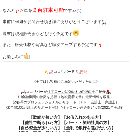
２台駐車可能
なんと
お車を
です
事前に何組かお問合せ頂き誠にありがとうございます
週末は現地販売会なども行う予定です
また、販売価格や写真など順次アップする予定です
お楽しみに
ココリバーＰＲ
《全てはお客様にご満足いただくために》
ココリバーが
住宅ローンに強い3つの理由
をご紹介
⑴金融機関の特徴を把握（地域密着で常に最新情報を収集）
⑵各界のプロフェッショナルがサポート（ＦＰ・会計士・弁護士）
⑶年間100組以上のサポート実績（住宅ローン通過率94.6%(2021年実績)）
【勤続が短い方】【お借入れのある方】
【他社で断られた方】【パート・契約社員の方】
【自己資金が少ない方】【金利で銀行を選びたい方】