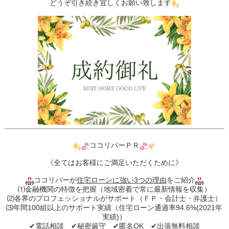
どうぞ引き続き宜しくお願い致します
ココリバーＰＲ
《全てはお客様にご満足いただくために》
ココリバーが
住宅ローンに強い3つの理由
をご紹介
⑴金融機関の特徴を把握（地域密着で常に最新情報を収集）
⑵各界のプロフェッショナルがサポート（ＦＰ・会計士・弁護士）
⑶年間100組以上のサポート実績（住宅ローン通過率94.6%(2021年
実績)）
✔︎電話相談 ✔︎秘密厳守 ✔︎匿名OK ✔︎出張無料相談