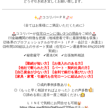
どうぞ引き続き宜しくお願い致します。
ココリバーＰＲ
《全てはお客様にご満足いただくために》
ココリバーが
住宅ローンに強い3つの理由
をご紹介
⑴金融機関の特徴を把握（地域密着で常に最新情報を収集）
⑵各界のプロフェッショナルがサポート（ＦＰ・会計士・弁護士）
⑶年間100組以上のサポート実績（住宅ローン通過率94.6%(2019年
実績)）
✔︎秘密厳守 ✔︎匿名OK ✔︎出張無料相談
【勤続が短い方】【お借入れのある方】
【他社で断られた方】【パート・契約社員の方】
【自己資金が少ない方】【金利で銀行を選びたい方】
【家具・家電・引越代も住宅ローンに組込みたい方】
◎成約事例多数あり
◎《もっと早く相談すればよかった》との声多数
◎諦める前に是非一度ご相談ください
ＬＩＮＥで気軽にお問合せも可能
https://line.me/R/ti/p/%40ond7705m
ポチッ