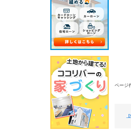
ページ作
【