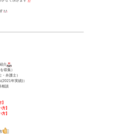
応させて頂きます
す
紹介
を収集）
士・弁護士）
2021年実績)）
料相談
方】
い方】
い方】
数