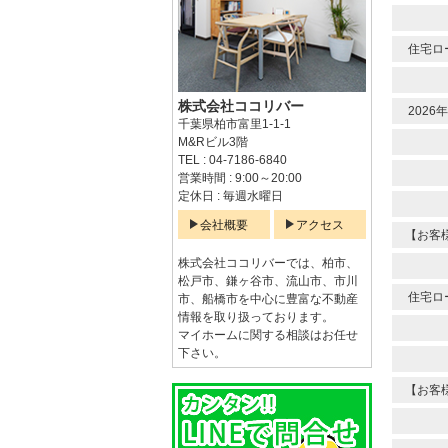
住宅ロ
株式会社ココリバー
202
千葉県柏市富里1-1-1
M&Rビル3階
TEL : 04-7186-6840
営業時間 : 9:00～20:00
定休日 : 毎週水曜日
会社概要
アクセス
【お客
株式会社ココリバーでは、柏市、
松戸市、鎌ヶ谷市、流山市、市川
住宅ロ
市、船橋市を中心に豊富な不動産
情報を取り扱っております。
マイホームに関する相談はお任せ
下さい。
【お客