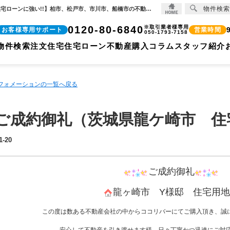
物件検索
☆ご成約御礼（茨城県龍ケ崎市 住宅用地）☆【2022-01-20更新】☆ご成約御礼☆ | 【住宅ローンに強い!!】柏市、松戸市、市川市、船橋市の不動産のことなら株式会社ココリバーの不動産のことなら株式会社ココリバー
0120-80-6840
※取引業者様専用
お客様専用サポート
営業時間
050-1793-7158
物件検索
注文住宅
住宅ローン
不動産購入コラム
スタッフ紹介
ンフォメーションの一覧へ戻る
ご成約御礼（茨城県龍ケ崎市 住
1-20
ご成約御礼
龍ヶ崎市 Y様邸 住宅用地
この度は数ある不動産会社の中からココリバーにてご購入頂き、誠