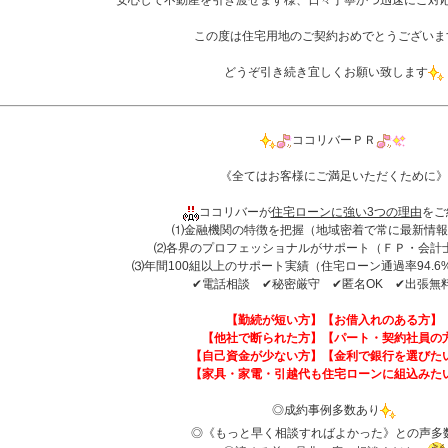
安心して不動産を引き渡せます様、日々丁寧かつ迅速にご対
この度は住宅用地のご契約おめでとうございま
どうぞ引き続き宜しくお願い致します
ココリバーＰＲ
《全てはお客様にご満足いただくために》
ココリバーが
住宅ローンに強い3つの理由
をご
⑴金融機関の特徴を把握（地域密着で常に最新情報
⑵各界のプロフェッショナルがサポート（ＦＰ・会計
⑶年間100組以上のサポート実績（住宅ローン通過率94.6%(
✔︎電話相談 ✔︎秘密厳守 ✔︎匿名OK ✔︎出張無
【勤続が短い方】【お借入れのある方】
【他社で断られた方】【パート・契約社員の
【自己資金が少ない方】【金利で銀行を選びた
【家具・家電・引越代も住宅ローンに組込みた
◎成約事例多数あり
◎《もっと早く相談すればよかった》との声多