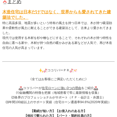
まとめ
木造住宅は日本だけではなく、世界からも愛されてきた建
築法でした。
特に高温多湿、地震が多いという特有の風土を持つ日本では、木が持つ吸湿効
果や柔軟性が風土に耐えることができる建築法として、古来より愛されてきま
した。
現代では使用する木材を杉や檜などにすることで、それぞれの木が持つ特性を
自由に選べる家や、木材が持つ自然の暖かみがある家などが人気で、再び木造
住宅の人気が高まっています。
ココリバーＰＲ
《全てはお客様にご満足いただくために》
ココリバーが
住宅ローンに強い3つの理由
をご紹介
⑴金融機関の特徴を把握（地域密着で常に最新情報を収集）
⑵各界のプロフェッショナルがサポート（ＦＰ・会計士・弁護士）
⑶年間100組以上のサポート実績（住宅ローン通過率94.6%(2020年実績)）
【勤続が短い方】【お借入れのある方】
【他社で断られた方】【パート・契約社員の方】