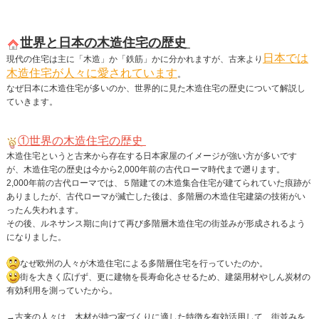
世界と日本の木造住宅の歴史
日本では
現代の住宅は主に「木造」か「鉄筋」かに分かれますが、古来より
木造住宅が人々に愛されています
。
なぜ日本に木造住宅が多いのか、世界的に見た木造住宅の歴史について解説し
ていきます。
①世界の木造住宅の歴史
木造住宅というと古来から存在する日本家屋のイメージが強い方が多いです
が、木造住宅の歴史は今から2,000年前の古代ローマ時代まで遡ります。
2,000年前の古代ローマでは、５階建ての木造集合住宅が建てられていた痕跡が
ありましたが、古代ローマが滅亡した後は、多階層の木造住宅建築の技術がい
ったん失われます。
その後、ルネサンス期に向けて再び多階層木造住宅の街並みが形成されるよう
になりました。
なぜ欧州の人々が木造住宅による多階層住宅を行っていたのか。
街を大きく広げず、更に建物を長寿命化させるため、建築用材やしん炭材の
有効利用を測っていたから。
→古来の人々は、木材が持つ家づくりに適した特徴を有効活用して、街並みを