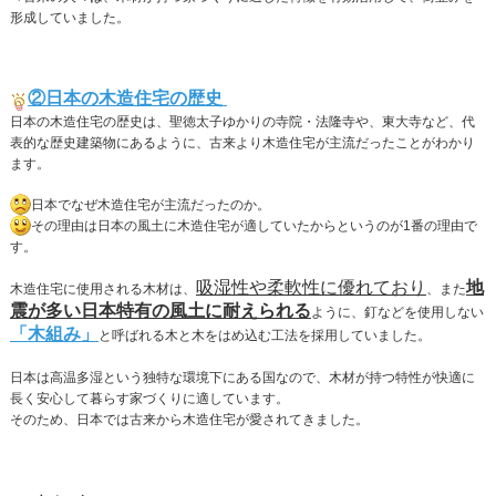
形成していました。
②日本の木造住宅の歴史
日本の木造住宅の歴史は、聖徳太子ゆかりの寺院・法隆寺や、東大寺など、代
表的な歴史建築物にあるように、古来より木造住宅が主流だったことがわかり
ます。
日本でなぜ木造住宅が主流だったのか。
その理由は日本の風土に木造住宅が適していたからというのが1番の理由で
す。
吸湿性や柔軟性に優れており
地
木造住宅に使用される木材は、
、また
震が多い日本特有の風土に耐えられる
ように、釘などを使用しない
「木組み」
と呼ばれる木と木をはめ込む工法を採用していました。
日本は高温多湿という独特な環境下にある国なので、木材が持つ特性が快適に
長く安心して暮らす家づくりに適しています。
そのため、日本では古来から木造住宅が愛されてきました。