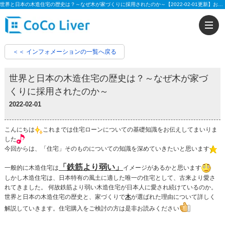
世界と日本の木造住宅の歴史は？～なぜ木が家づくりに採用されたのか～【2022-02-01更新】お知らせ | 【住宅ローンに強い!!】柏市、松戸市、市川市、船橋市の不動産のことなら株式会社ココリバーの不動産のことなら株式会社ココリバー
＜＜ インフォメーションの一覧へ戻る
世界と日本の木造住宅の歴史は？～なぜ木が家づ
くりに採用されたのか～
2022-02-01
こんにちは
これまでは住宅ローンについての基礎知識をお伝えしてまいりま
した
今回からは、「住宅」そのものについての知識を深めていきたいと思います
「鉄筋より弱い」
一般的に木造住宅は
イメージがあるかと思います
しかし木造住宅は、日本特有の風土に適した唯一の住宅として、古来より愛さ
れてきました。 何故鉄筋より弱い木造住宅が日本人に愛され続けているのか。
世界と日本の木造住宅の歴史と、家づくりで
木
が選ばれた理由について詳しく
解説していきます。住宅購入をご検討の方は是非お読みください