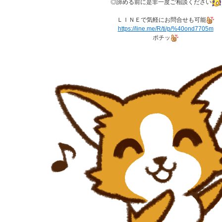
◎諦める前に是非一度ご相談ください
ＬＩＮＥで気軽にお問合せも可能
https://line.me/R/ti/p/%40ond7705m
ポチッ