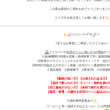
安心して不動産をお引渡し頂ける様、日々丁寧かつ迅速にご対
この度は新居のご契約おめでとうございまし
どうぞ引き続き宜しくお願い致します
ココリバーＰＲ
《全てはお客様にご満足いただくために》
ココリバーが
住宅ローンに強い3つの理由
をご
⑴金融機関の特徴を把握（地域密着で常に最新情報
⑵各界のプロフェッショナルがサポート（ＦＰ・会計
⑶年間100組以上のサポート実績（住宅ローン通過率94.6%(
✔︎電話相談 ✔︎秘密厳守 ✔︎匿名OK ✔︎出張無
【勤続が短い方】【お借入れのある方】
【他社で断られた方】【パート・契約社員の
【自己資金が少ない方】【金利で銀行を選びた
【家具・家電・引越代も住宅ローンに組込みた
◎成約事例多数あり
◎《もっと早く相談すればよかった》との声多