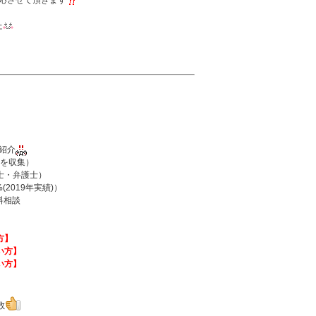
応させて頂きます
た
紹介
を収集）
士・弁護士）
2019年実績)）
料相談
方】
い方】
い方】
数