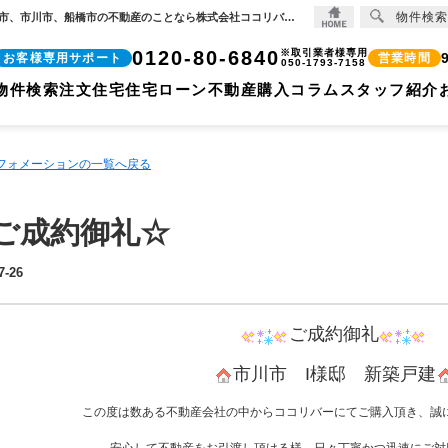
物件検索
☆ご成約御礼☆【2020-07-26更新】☆ご成約御礼☆ | 【住宅ローンに強い!!】柏市、松戸市、市川市、船橋市の不動産のことなら株式会社ココリバーの不動産のことなら株式会社ココリバー
0120-80-6840
※取引業者様専用
お客様専用サポート
営業時間
050-1793-7158
物件検索
注文住宅
住宅ローン
不動産購入コラム
スタッフ紹介
ンフォメーションの一覧へ戻る
ご成約御礼☆
7-26
ご成約御礼
市川市 I様邸 新築戸建
この度は数ある不動産会社の中からココリバーにてご購入頂き、誠