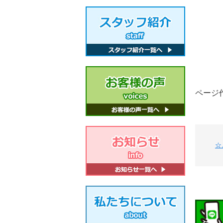
ページ作
☆