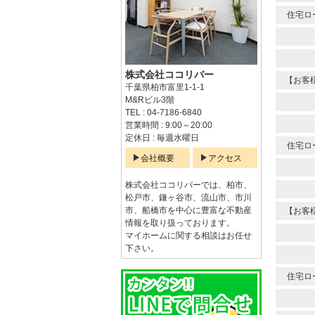
住宅ロ
株式会社ココリバー
【お客
千葉県柏市富里1-1-1
M&Rビル3階
TEL : 04-7186-6840
営業時間 : 9:00～20:00
定休日 : 毎週水曜日
住宅ロ
会社概要
アクセス
株式会社ココリバーでは、柏市、
松戸市、鎌ヶ谷市、流山市、市川
市、船橋市を中心に豊富な不動産
【お客
情報を取り扱っております。
マイホームに関する相談はお任せ
下さい。
住宅ロ