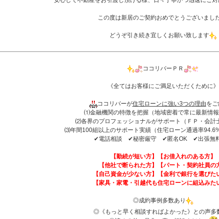
安心して不動産をお引渡し頂ける様、日々丁寧かつ迅速にご対
この度は新居のご契約おめでとうございまし
どうぞ引き続き宜しくお願い致します
ココリバーＰＲ
《全てはお客様にご満足いただくために》
ココリバーが
住宅ローンに強い3つの理由
をご
⑴金融機関の特徴を把握（地域密着で常に最新情報
⑵各界のプロフェッショナルがサポート（ＦＰ・会計
⑶年間100組以上のサポート実績（住宅ローン通過率94.6%(
✔︎電話相談 ✔︎秘密厳守 ✔︎匿名OK ✔︎出張無
【勤続が短い方】【お借入れのある方】
【他社で断られた方】【パート・契約社員の
【自己資金が少ない方】【金利で銀行を選びた
【家具・家電・引越代も住宅ローンに組込みた
◎成約事例多数あり
◎《もっと早く相談すればよかった》との声多