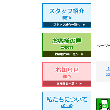
ページ作
【
染