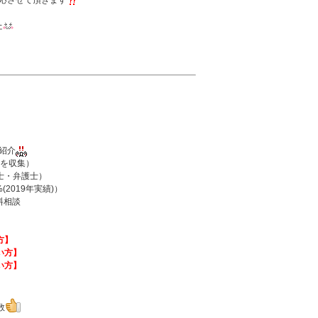
応させて頂きます
た
紹介
を収集）
士・弁護士）
2019年実績)）
料相談
方】
い方】
い方】
数