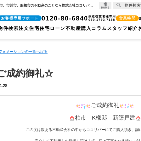
物件検索
☆ご成約御礼☆【2020-04-28更新】☆ご成約御礼☆ | 【住宅ローンに強い!!】柏市、松戸市、市川市、船橋市の不動産のことなら株式会社ココリバーの不動産のことなら株式会社ココリバー
0120-80-6840
※取引業者様専用
お客様専用サポート
営業時間
050-1793-7158
物件検索
注文住宅
住宅ローン
不動産購入コラム
スタッフ紹介
ンフォメーションの一覧へ戻る
ご成約御礼☆
4-28
ご成約御礼
柏市 K様邸 新築戸建
この度は数ある不動産会社の中からココリバーにてご購入頂き、誠