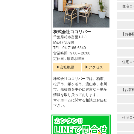
住宅ロ
株式会社ココリバー
【お客
千葉県柏市富里1-1-1
M&Rビル3階
TEL : 04-7186-6840
営業時間 : 9:00～20:00
定休日 : 毎週水曜日
住宅ロ
会社概要
アクセス
株式会社ココリバーでは、柏市、
松戸市、鎌ヶ谷市、流山市、市川
市、船橋市を中心に豊富な不動産
【お客
情報を取り扱っております。
マイホームに関する相談はお任せ
下さい。
住宅ロ