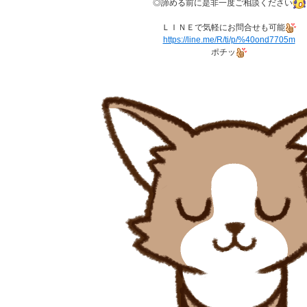
◎諦める前に是非一度ご相談ください
ＬＩＮＥで気軽にお問合せも可能
https://line.me/R/ti/p/%40ond7705m
ポチッ