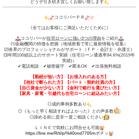
どうぞ引き続き宜しくお願い致します
ココリバーＰＲ
《全てはお客様にご満足いただくために》
ココリバーが
住宅ローンに強い3つの理由
をご紹介
⑴金融機関の特徴を把握（地域密着で常に最新情報を収集）
⑵各界のプロフェッショナルがサポート（ＦＰ・会計士・弁護士）
⑶年間100組以上のサポート実績（住宅ローン通過率94.6%(2019年
実績)）
✔︎電話相談 ✔︎秘密厳守 ✔︎匿名OK ✔︎出張無料相談
【勤続が短い方】【お借入れのある方】
【他社で断られた方】【パート・契約社員の方】
【自己資金が少ない方】【金利で銀行を選びたい方】
【家具・家電・引越代も住宅ローンに組込みたい方】
◎成約事例多数あり
◎《もっと早く相談すればよかった》との声多数
◎諦める前に是非一度ご相談ください
ＬＩＮＥで気軽にお問合せも可能
https://line.me/R/ti/p/%40ond7705m
ポチッ