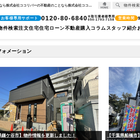
物件検索
最新の記事一覧 | 【住宅ローンに強い!!】柏市、松戸市、市川市、船橋市の不動産のことなら株式会社ココリバーの不動産のことなら株式会社ココリバー
0120-80-6840
※取引業者様専用
お客様専用サポート
営業時間
050-1793-7158
物件検索
注文住宅
住宅ローン
不動産購入コラム
スタッフ紹介
フォメーション
県鎌ケ谷市】物件情報を更新しました！
【千葉県船橋市