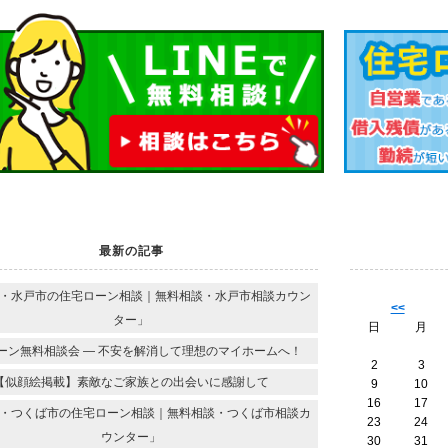
最新の記事
・水戸市の住宅ローン相談｜無料相談・水戸市相談カウン
<<
ター」
日
月
ーン無料相談会 ― 不安を解消して理想のマイホームへ！
2
3
【似顔絵掲載】素敵なご家族との出会いに感謝して
9
10
16
17
・つくば市の住宅ローン相談｜無料相談・つくば市相談カ
23
24
ウンター」
30
31