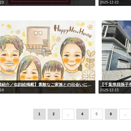
-23
2025-12-22
【お客様紹介／似顔絵掲載】素敵なご家族との出会いに感謝して
【千葉県我孫子
-18
2025-12-15
1
2
...
4
5
6
...