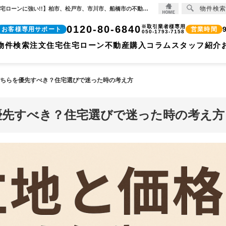
物件検索
立地と価格どちらを優先すべき？住宅選びで迷った時の考え方 不動産購入コラム | 【住宅ローンに強い!!】柏市、松戸市、市川市、船橋市の不動産のことなら株式会社ココリバーの不動産のことなら株式会社ココリバー
0120-80-6840
※取引業者様専用
お客様専用サポート
営業時間
050-1793-7158
物件検索
注文住宅
住宅ローン
不動産購入コラム
スタッフ紹介
ちらを優先すべき？住宅選びで迷った時の考え方
優先すべき？住宅選びで迷った時の考え方