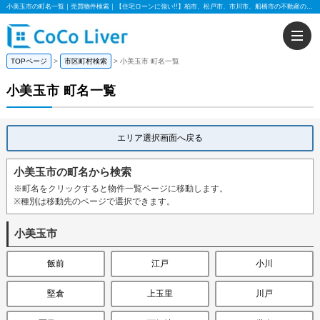
小美玉市の町名一覧｜売買物件検索｜【住宅ローンに強い!!】柏市、松戸市、市川市、船橋市の不動産のことなら株式会社ココリバー
TOPページ
市区町村検索
小美玉市 町名一覧
小美玉市 町名一覧
エリア選択画面へ戻る
小美玉市の町名から検索
※町名をクリックすると物件一覧ページに移動します。
※種別は移動先のページで選択できます。
小美玉市
飯前
江戸
小川
堅倉
上玉里
川戸