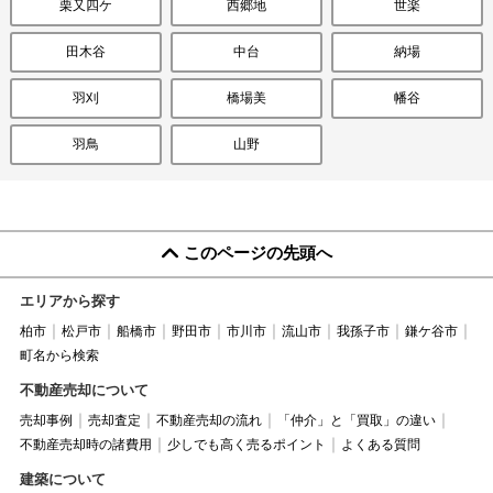
栗又四ケ
西郷地
世楽
田木谷
中台
納場
羽刈
橋場美
幡谷
羽鳥
山野
このページの先頭へ
エリアから探す
柏市
松戸市
船橋市
野田市
市川市
流山市
我孫子市
鎌ケ谷市
町名から検索
不動産売却について
売却事例
売却査定
不動産売却の流れ
「仲介」と「買取」の違い
不動産売却時の諸費用
少しでも高く売るポイント
よくある質問
建築について