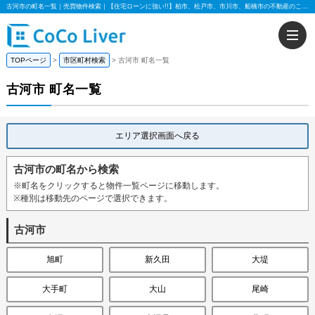
古河市の町名一覧｜売買物件検索｜【住宅ローンに強い!!】柏市、松戸市、市川市、船橋市の不動産のことなら株式会社ココリバー
TOPページ
市区町村検索
古河市 町名一覧
古河市 町名一覧
エリア選択画面へ戻る
古河市の町名から検索
※町名をクリックすると物件一覧ページに移動します。
※種別は移動先のページで選択できます。
古河市
旭町
新久田
大堤
大手町
大山
尾崎