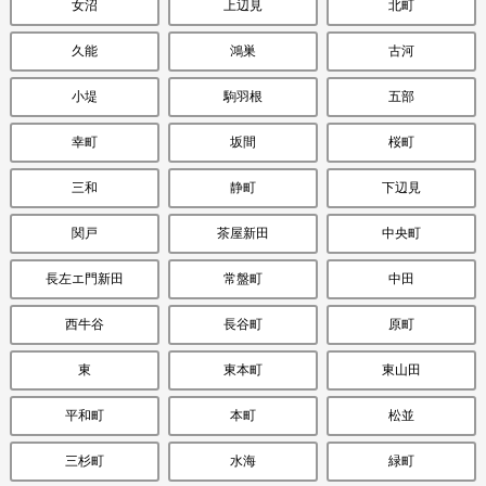
女沼
上辺見
北町
久能
鴻巣
古河
小堤
駒羽根
五部
幸町
坂間
桜町
三和
静町
下辺見
関戸
茶屋新田
中央町
長左エ門新田
常盤町
中田
西牛谷
長谷町
原町
東
東本町
東山田
平和町
本町
松並
三杉町
水海
緑町