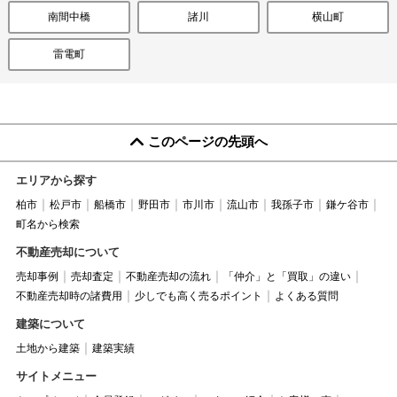
南間中橋
諸川
横山町
雷電町
このページの先頭へ
エリアから探す
柏市
松戸市
船橋市
野田市
市川市
流山市
我孫子市
鎌ケ谷市
町名から検索
不動産売却について
売却事例
売却査定
不動産売却の流れ
「仲介」と「買取」の違い
不動産売却時の諸費用
少しでも高く売るポイント
よくある質問
建築について
土地から建築
建築実績
サイトメニュー