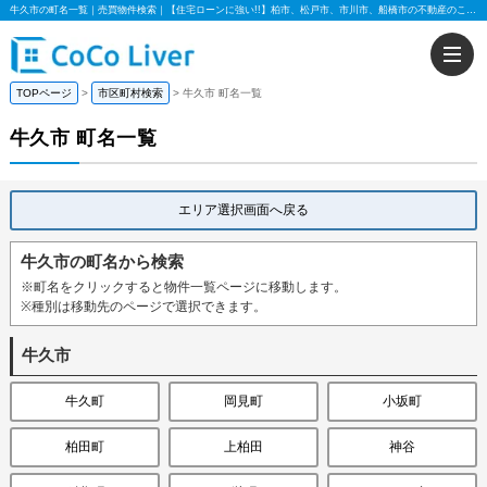
牛久市の町名一覧｜売買物件検索｜【住宅ローンに強い!!】柏市、松戸市、市川市、船橋市の不動産のことなら株式会社ココリバー
TOPページ
市区町村検索
牛久市 町名一覧
牛久市 町名一覧
エリア選択画面へ戻る
牛久市の町名から検索
※町名をクリックすると物件一覧ページに移動します。
※種別は移動先のページで選択できます。
牛久市
牛久町
岡見町
小坂町
柏田町
上柏田
神谷