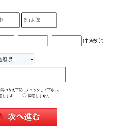
-
-
(半角数字)
確認のうえ下記にチェックして下さい。
意します
同意しません