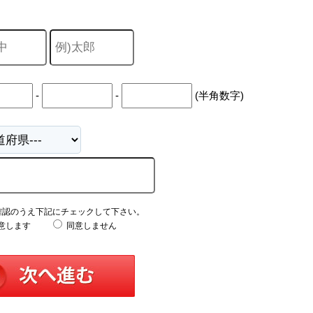
-
-
(半角数字)
確認のうえ下記にチェックして下さい。
意します
同意しません