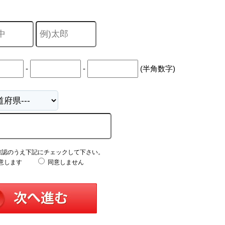
-
-
(半角数字)
確認のうえ下記にチェックして下さい。
意します
同意しません