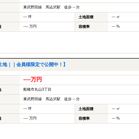
東武野田線 馬込沢駅 徒歩 -- 分
--- 坪
--- ㎡
土地面積
---- 万円
--- %
価
容積率
土地｜｜会員様限定で公開中！】
----万円
船橋市丸山3丁目
地
東武野田線 馬込沢駅 徒歩 -- 分
--- 坪
--- ㎡
土地面積
---- 万円
--- %
価
容積率