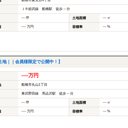
船橋市夏見台4丁目
地
ＪＲ総武線 船橋駅 徒歩 -- 分
--- 坪
--- ㎡
土地面積
---- 万円
--- %
価
容積率
土地｜｜会員様限定で公開中！】
----万円
船橋市丸山1丁目
地
東武野田線 馬込沢駅 徒歩 -- 分
--- 坪
--- ㎡
土地面積
---- 万円
--- %
価
容積率