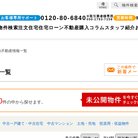
物件検索
のことなら株式会社ココリバー
0120-80-6840
※取引業者様専用
お客様専用サポート
営業時間
050-1793-7158
物件検索
注文住宅
住宅ローン
不動産購入コラム
スタッフ紹介
の不動産情報一覧
一覧
0
件の中から探せます。
中古一戸建て・中古住宅
中古マンション
土地・売地
投資用・収益物件
表示件数
並び順