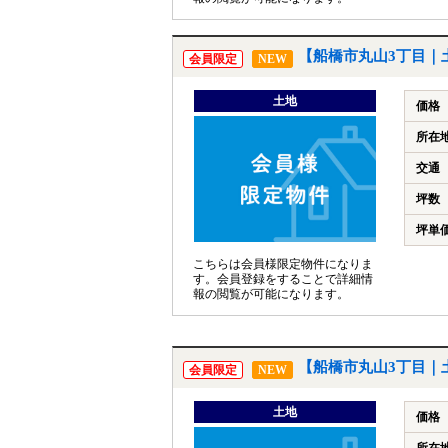
【船橋市丸山3丁目｜
会員限定
NEW
土地
価格
所在
交通
坪数
坪単
こちらは会員様限定物件になりま
す。会員登録をすることで詳細情
報の閲覧が可能になります。
【船橋市丸山3丁目｜
会員限定
NEW
土地
価格