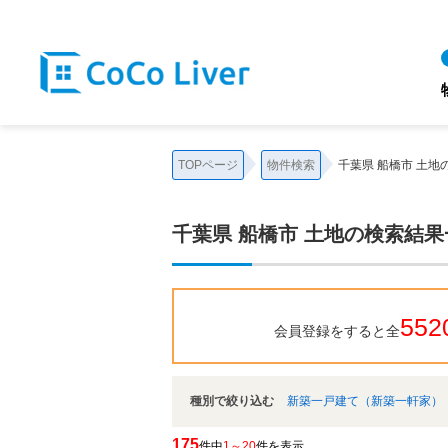
千葉県 船橋市 土地｜【住宅ローンに強い!!】柏市、松戸市、市川市、船橋市の不動産
TOPページ
物件検索
千葉県 船橋市 土地
千葉県 船橋市 土地の検索結果
552
会員登録をすると全
種別で絞り込む
新築一戸建て（新築一軒家）
175
件中
1～20
件を表示