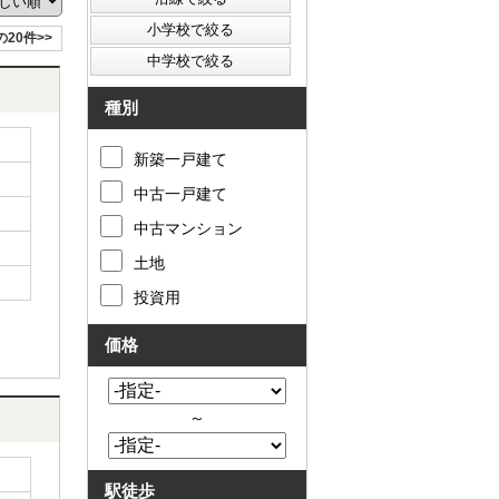
の20件>>
種別
新築一戸建て
中古一戸建て
中古マンション
土地
投資用
価格
～
駅徒歩