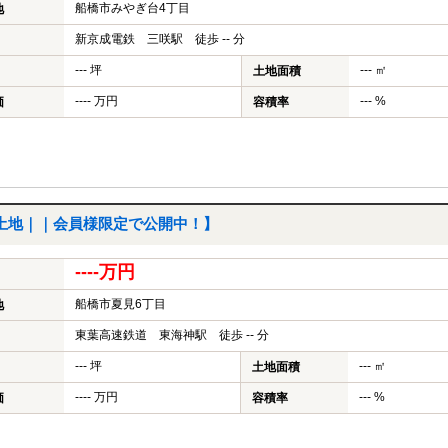
船橋市みやぎ台4丁目
地
新京成電鉄 三咲駅 徒歩 -- 分
--- 坪
--- ㎡
土地面積
---- 万円
--- %
価
容積率
土地｜｜会員様限定で公開中！】
----万円
船橋市夏見6丁目
地
東葉高速鉄道 東海神駅 徒歩 -- 分
--- 坪
--- ㎡
土地面積
---- 万円
--- %
価
容積率