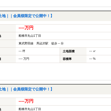
土地｜｜会員様限定で公開中！】
----万円
船橋市丸山1丁目
地
東武野田線 馬込沢駅 徒歩 -- 分
--- 坪
--- ㎡
土地面積
---- 万円
--- %
価
容積率
土地｜｜会員様限定で公開中！】
----万円
船橋市丸山1丁目
地