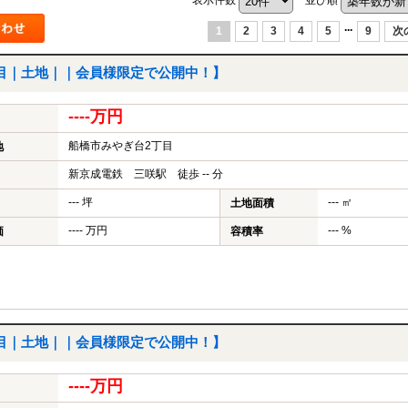
...
1
2
3
4
5
9
次
目｜土地｜｜会員様限定で公開中！】
----万円
船橋市みやぎ台2丁目
地
新京成電鉄 三咲駅 徒歩 -- 分
--- 坪
--- ㎡
土地面積
---- 万円
--- %
価
容積率
目｜土地｜｜会員様限定で公開中！】
----万円