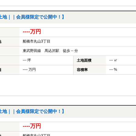
土地｜｜会員様限定で公開中！】
----万円
船橋市丸山3丁目
地
東武野田線 馬込沢駅 徒歩 -- 分
--- 坪
--- ㎡
土地面積
---- 万円
--- %
価
容積率
土地｜｜会員様限定で公開中！】
----万円
船橋市丸山3丁目