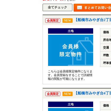
【船橋市みやぎ台2丁
会員限定
NEW
土地
価格
所在
交通
坪数
坪単
こちらは会員様限定物件になりま
す。会員登録をすることで詳細情
報の閲覧が可能になります。
【船橋市みやぎ台4丁
会員限定
NEW
土地
価格