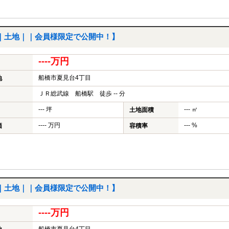
｜土地｜｜会員様限定で公開中！】
----万円
船橋市夏見台4丁目
地
ＪＲ総武線 船橋駅 徒歩 -- 分
--- 坪
--- ㎡
土地面積
---- 万円
--- %
価
容積率
｜土地｜｜会員様限定で公開中！】
----万円