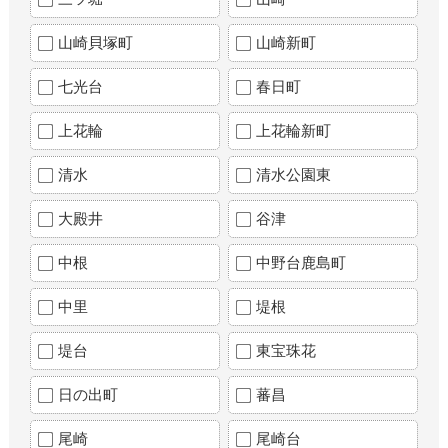
山崎貝塚町
山崎新町
七光台
春日町
上花輪
上花輪新町
清水
清水公園東
大殿井
谷津
中根
中野台鹿島町
中里
堤根
堤台
東宝珠花
日の出町
蕃昌
尾崎
尾崎台