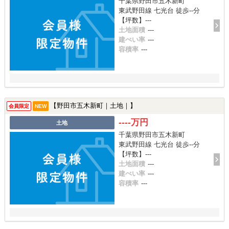
千葉県野田市五木新町
東武野田線 七光台 徒歩--分
【坪数】---
土地面積
---
建ぺい率
---
容積率
---
【野田市五木新町｜土地｜】
会員限定
NEW
----万円
土地
千葉県野田市五木新町
東武野田線 七光台 徒歩--分
【坪数】---
土地面積
---
建ぺい率
---
容積率
---