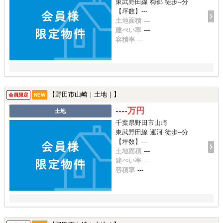
東武野田線 梅郷 徒歩--分
【坪数】---
土地面積
---
建ぺい率
---
容積率
---
【野田市山崎｜土地｜】
会員限定
NEW
----万円
土地
千葉県野田市山崎
東武野田線 運河 徒歩--分
【坪数】---
土地面積
---
建ぺい率
---
容積率
---