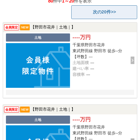
80
1～20
件中
件を表示
次の20件>>
【野田市花井｜土地｜】
会員限定
NEW
----万円
土地
千葉県野田市花井
東武野田線 野田市 徒歩--分
【坪数】---
土地面積
---
建ぺい率
---
容積率
---
【野田市花井｜土地｜】
会員限定
NEW
----万円
土地
千葉県野田市花井
東武野田線 野田市 徒歩--分
【坪数】---