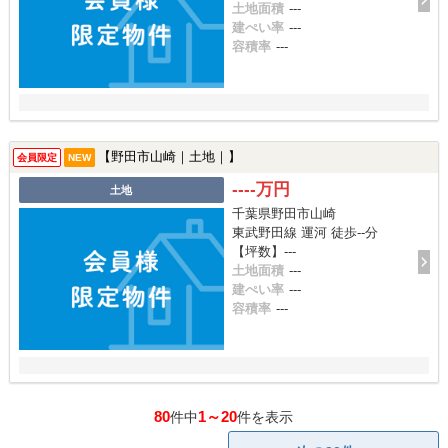
土地面積
---
建ぺい率
---
容積率
---
【野田市山崎｜土地｜】
会員限定
NEW
----万円
土地
千葉県野田市山崎
東武野田線 運河 徒歩--分
【坪数】---
土地面積
---
建ぺい率
---
容積率
---
80
1～20
件中
件を表示