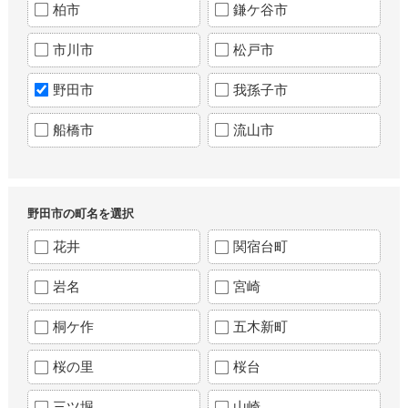
柏市
鎌ケ谷市
市川市
松戸市
野田市
我孫子市
船橋市
流山市
野田市の町名を選択
花井
関宿台町
岩名
宮崎
桐ケ作
五木新町
桜の里
桜台
三ツ堀
山崎