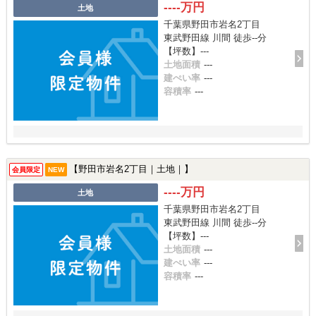
----万円
土地
千葉県野田市岩名2丁目
東武野田線 川間 徒歩--分
【坪数】---
土地面積
---
建ぺい率
---
容積率
---
【野田市岩名2丁目｜土地｜】
会員限定
NEW
----万円
土地
千葉県野田市岩名2丁目
東武野田線 川間 徒歩--分
【坪数】---
土地面積
---
建ぺい率
---
容積率
---