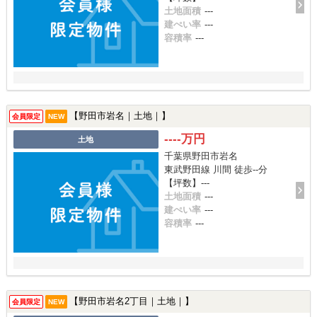
土地面積
---
建ぺい率
---
容積率
---
【野田市岩名｜土地｜】
会員限定
NEW
----万円
土地
千葉県野田市岩名
東武野田線 川間 徒歩--分
【坪数】---
土地面積
---
建ぺい率
---
容積率
---
【野田市岩名2丁目｜土地｜】
会員限定
NEW