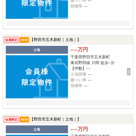
建ぺい率
---
容積率
---
【野田市五木新町｜土地｜】
会員限定
NEW
----万円
土地
千葉県野田市五木新町
東武野田線 川間 徒歩--分
【坪数】---
土地面積
---
建ぺい率
---
容積率
---
【野田市五木新町｜土地｜】
会員限定
NEW
----万円
土地