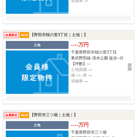
容積率
---
【野田市桜の里3丁目｜土地｜】
会員限定
NEW
----万円
土地
千葉県野田市桜の里3丁目
東武野田線 清水公園 徒歩--分
【坪数】---
土地面積
---
建ぺい率
---
容積率
---
【野田市三ツ堀｜土地｜】
会員限定
NEW
----万円
土地
千葉県野田市三ツ堀