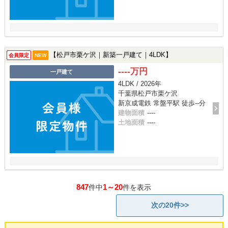
【松戸市栗ケ沢｜新築一戸建て｜4LDK】
会員限定
NEW
----万円
一戸建て
4LDK / 2026年
千葉県松戸市栗ケ沢
新京成電鉄 常盤平駅 徒歩--分
建物面積
----
土地面積
----
847
1～20
件中
件を表示
次の20件>>