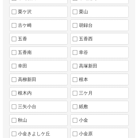
栗ケ沢
栗山
古ケ崎
胡録台
五香
五香西
五香南
幸谷
幸田
高塚新田
高柳新田
根本
根木内
三ケ月
三矢小台
紙敷
秋山
小金
小金きよしケ丘
小金原