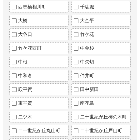
西馬橋相川町
千駄堀
大橋
大金平
大谷口
竹ケ花
竹ケ花西町
中金杉
中根
中矢切
中和倉
仲井町
殿平賀
田中新田
東平賀
南花島
二ツ木
二十世紀が丘柿の木町
二十世紀が丘丸山町
二十世紀が丘戸山町