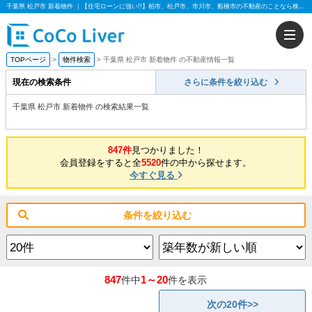
千葉県 松戸市 新着物件 ｜【住宅ローンに強い!!】柏市、松戸市、市川市、船橋市の不動産のことなら株式会社ココリバー
TOPページ
物件検索
千葉県 松戸市 新着物件 の不動産情報一覧
現在の検索条件
さらに条件を絞り込む
千葉県 松戸市 新着物件 の検索結果一覧
847件
見つかりました！
会員登録をすると全
5520
件の中から探せます。
今すぐ見る
条件を絞り込む
847
1～20
件中
件を表示
次の20件>>