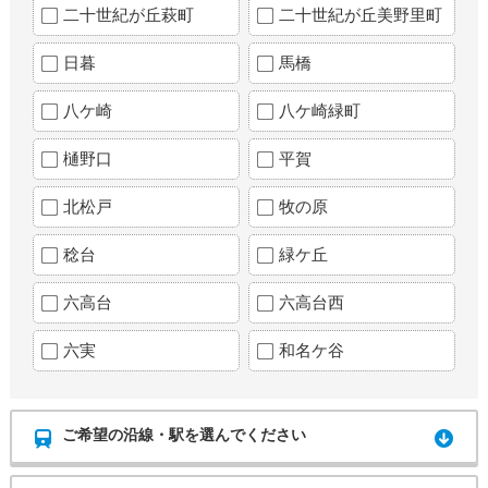
二十世紀が丘萩町
二十世紀が丘美野里町
日暮
馬橋
八ケ崎
八ケ崎緑町
樋野口
平賀
北松戸
牧の原
稔台
緑ケ丘
六高台
六高台西
六実
和名ケ谷
ご希望の沿線・駅を選んでください