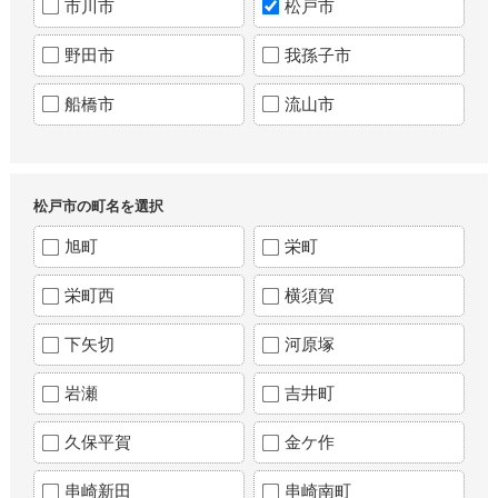
市川市
松戸市
野田市
我孫子市
船橋市
流山市
松戸市の町名を選択
旭町
栄町
栄町西
横須賀
下矢切
河原塚
岩瀬
吉井町
久保平賀
金ケ作
串崎新田
串崎南町