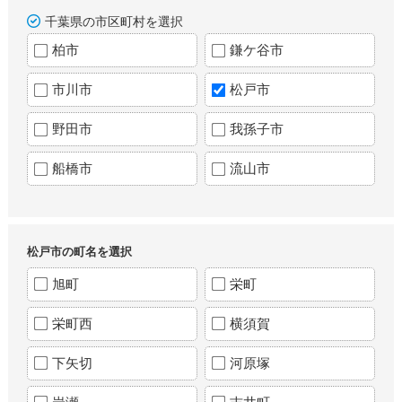
千葉県の市区町村を選択
柏市
鎌ケ谷市
市川市
松戸市
野田市
我孫子市
船橋市
流山市
松戸市の町名を選択
旭町
栄町
栄町西
横須賀
下矢切
河原塚