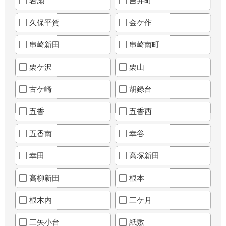
岩瀬
吉井町
久保平賀
金ケ作
串崎新田
串崎南町
栗ケ沢
栗山
古ケ崎
胡録台
五香
五香西
五香南
幸谷
幸田
高塚新田
高柳新田
根本
根木内
三ケ月
三矢小台
紙敷