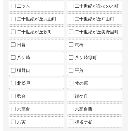
二ツ木
二十世紀が丘柿の木町
二十世紀が丘丸山町
二十世紀が丘戸山町
二十世紀が丘萩町
二十世紀が丘美野里町
日暮
馬橋
八ケ崎
八ケ崎緑町
樋野口
平賀
北松戸
牧の原
稔台
緑ケ丘
六高台
六高台西
六実
和名ケ谷