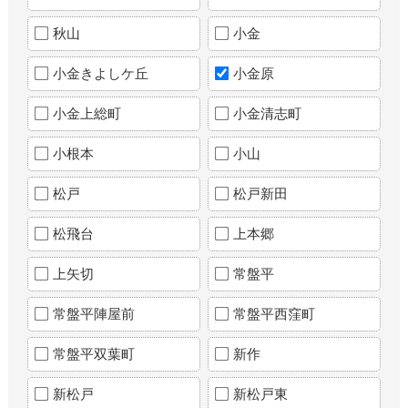
秋山
小金
小金きよしケ丘
小金原
小金上総町
小金清志町
小根本
小山
松戸
松戸新田
松飛台
上本郷
上矢切
常盤平
常盤平陣屋前
常盤平西窪町
常盤平双葉町
新作
新松戸
新松戸東