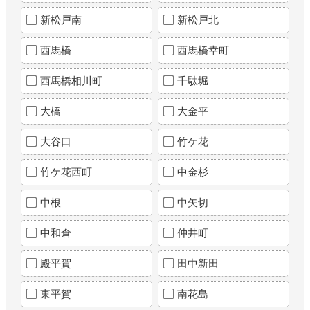
新松戸南
新松戸北
西馬橋
西馬橋幸町
西馬橋相川町
千駄堀
大橋
大金平
大谷口
竹ケ花
竹ケ花西町
中金杉
中根
中矢切
中和倉
仲井町
殿平賀
田中新田
東平賀
南花島