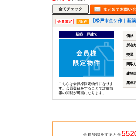
【松戸市金ケ作｜新築
会員限定
NEW
新築一戸建て
価格
所在
交通
間取
建物
築年
こちらは会員様限定物件になりま
す。会員登録をすることで詳細情
報の閲覧が可能になります。
552
会員登録をすると全