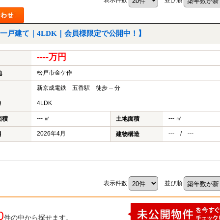
一戸建て｜4LDK｜会員様限定で公開中！】
----万円
松戸市金ケ作
地
新京成電鉄 五香駅 徒歩 -- 分
4LDK
り
--- ㎡
--- ㎡
面積
土地面積
2026年4月
--- / ---
月
建物構造
表示件数
並び順
0
件の中から探せます。