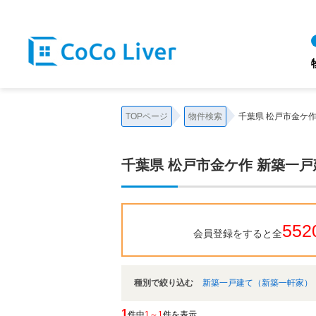
TOPページ
物件検索
千葉県 松戸市金ケ
千葉県 松戸市金ケ作 新築一
552
会員登録をすると全
種別で絞り込む
新築一戸建て（新築一軒家）
1
件中
1～1
件を表示