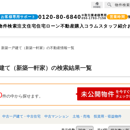
物件検索
千葉県 松戸市金ケ作 新築一戸建て（新築一軒家）｜【住宅ローンに強い!!】柏市、松戸市、市川市、船橋市の不動産のことなら株式会社ココリバー
0120-80-6840
※取引業者様専用
お客様専用サポート
営業時間
050-1793-7158
物件検索
注文住宅
住宅ローン
不動産購入コラム
スタッフ紹介
作 新築一戸建て（新築一軒家）の不動産情報一覧
戸建て（新築一軒家）の検索結果一覧
0
件の中から探せます。
中古一戸建て・中古住宅
中古マンション
土地・売地
投資用・収益物件
表示件数
並び順