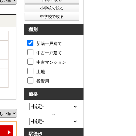
種別
新築一戸建て
中古一戸建て
中古マンション
土地
投資用
価格
～
駅徒歩