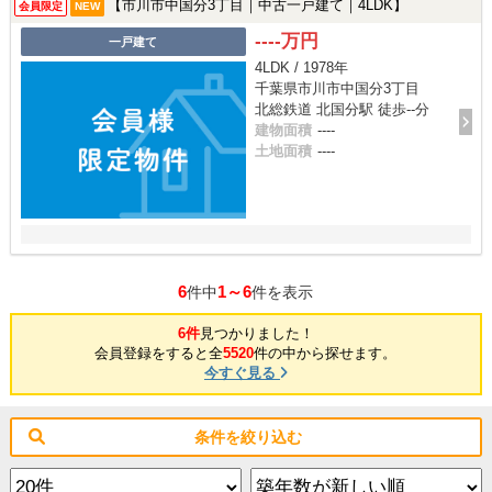
【市川市中国分3丁目｜中古一戸建て｜4LDK】
会員限定
NEW
----万円
一戸建て
4LDK / 1978年
千葉県市川市中国分3丁目
北総鉄道 北国分駅 徒歩--分
建物面積
----
土地面積
----
6
1～6
件中
件を表示
6件
見つかりました！
会員登録をすると全
5520
件の中から探せます。
今すぐ見る
条件を絞り込む