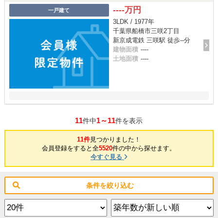
----万円
一戸建て
3LDK / 1977年
千葉県船橋市三咲2丁目
新京成電鉄 三咲駅 徒歩--分
建物面積
----
土地面積
----
11
1～11
件中
件を表示
11件
見つかりました！
会員登録をすると全
5520
件の中から探せます。
今すぐ見る
条件を絞り込む