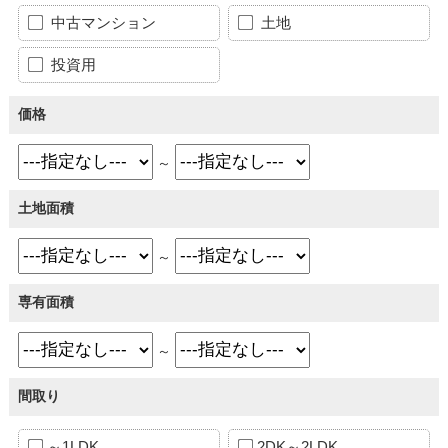
中古マンション
土地
投資用
価格
～
土地面積
～
専有面積
～
間取り
～1LDK
2DK～2LDK