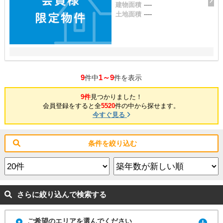
建物面積
----
土地面積
----
9
1～9
件中
件を表示
9件
見つかりました！
会員登録をすると全
5520
件の中から探せます。
今すぐ見る
条件を絞り込む
さらに絞り込んで検索する
ご希望のエリアを選んでください