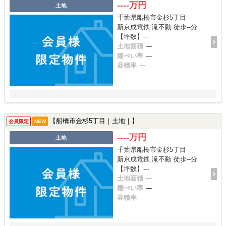
----万円
土地
千葉県船橋市金杉5丁目
新京成電鉄 滝不動 徒歩--分
【坪数】---
土地面積
---
建ぺい率
---
容積率
---
【船橋市金杉5丁目｜土地｜】
会員限定
NEW
----万円
土地
千葉県船橋市金杉5丁目
新京成電鉄 滝不動 徒歩--分
【坪数】---
土地面積
---
建ぺい率
---
容積率
---