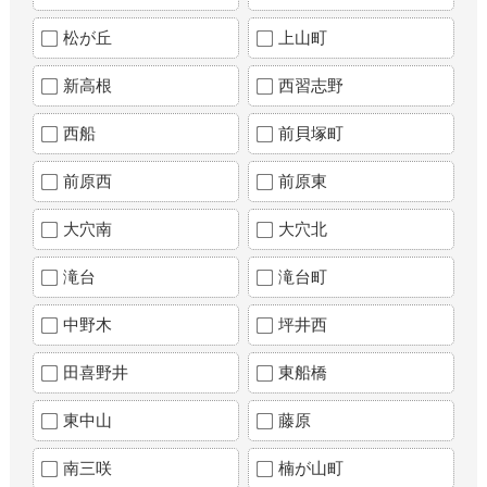
松が丘
上山町
新高根
西習志野
西船
前貝塚町
前原西
前原東
大穴南
大穴北
滝台
滝台町
中野木
坪井西
田喜野井
東船橋
東中山
藤原
南三咲
楠が山町