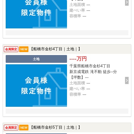
土地面積
---
建ぺい率
---
容積率
---
【船橋市金杉4丁目｜土地｜】
会員限定
NEW
----万円
土地
千葉県船橋市金杉4丁目
新京成電鉄 滝不動 徒歩--分
【坪数】---
土地面積
---
建ぺい率
---
容積率
---
【船橋市金杉5丁目｜土地｜】
会員限定
NEW