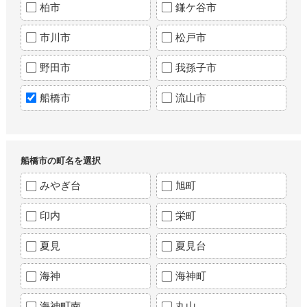
柏市
鎌ケ谷市
市川市
松戸市
野田市
我孫子市
船橋市
流山市
船橋市の町名を選択
みやぎ台
旭町
印内
栄町
夏見
夏見台
海神
海神町
海神町南
丸山