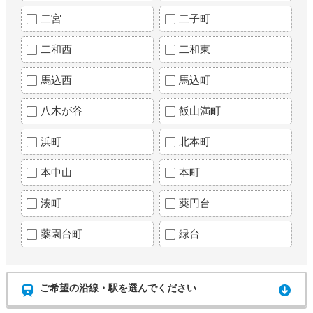
二宮
二子町
二和西
二和東
馬込西
馬込町
八木が谷
飯山満町
浜町
北本町
本中山
本町
湊町
薬円台
薬園台町
緑台
ご希望の沿線・駅を選んでください