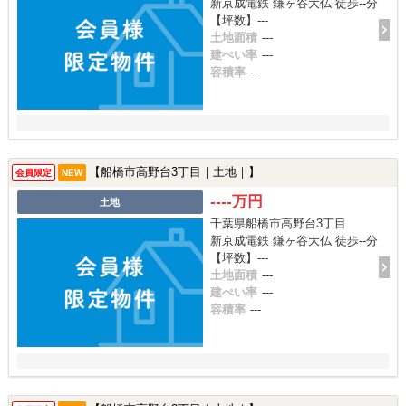
新京成電鉄 鎌ヶ谷大仏 徒歩--分
【坪数】---
土地面積
---
建ぺい率
---
容積率
---
【船橋市高野台3丁目｜土地｜】
会員限定
NEW
----万円
土地
千葉県船橋市高野台3丁目
新京成電鉄 鎌ヶ谷大仏 徒歩--分
【坪数】---
土地面積
---
建ぺい率
---
容積率
---