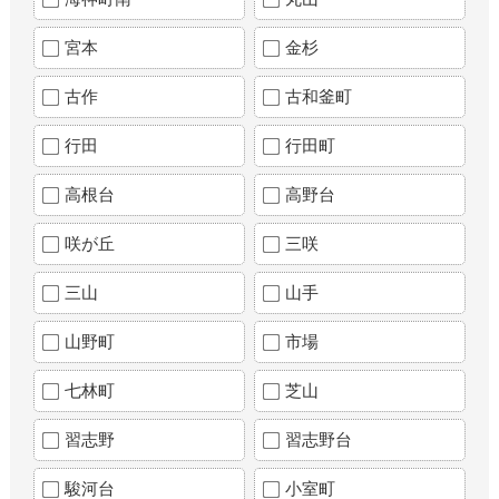
宮本
金杉
古作
古和釜町
行田
行田町
高根台
高野台
咲が丘
三咲
三山
山手
山野町
市場
七林町
芝山
習志野
習志野台
駿河台
小室町