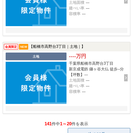
土地面積
---
建ぺい率
---
容積率
---
【船橋市高野台3丁目｜土地｜】
会員限定
NEW
----万円
土地
千葉県船橋市高野台3丁目
新京成電鉄 鎌ヶ谷大仏 徒歩--分
【坪数】---
土地面積
---
建ぺい率
---
容積率
---
141
1～20
件中
件を表示