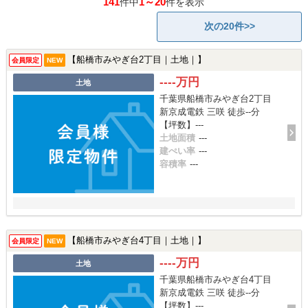
141
1～20
件中
件を表示
次の20件>>
【船橋市みやぎ台2丁目｜土地｜】
会員限定
NEW
----万円
土地
千葉県船橋市みやぎ台2丁目
新京成電鉄 三咲 徒歩--分
【坪数】---
土地面積
---
建ぺい率
---
容積率
---
【船橋市みやぎ台4丁目｜土地｜】
会員限定
NEW
----万円
土地
千葉県船橋市みやぎ台4丁目
新京成電鉄 三咲 徒歩--分
【坪数】---