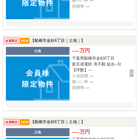
建ぺい率
---
容積率
---
【船橋市金杉6丁目｜土地｜】
会員限定
NEW
----万円
土地
千葉県船橋市金杉6丁目
新京成電鉄 滝不動 徒歩--分
【坪数】---
土地面積
---
建ぺい率
---
容積率
---
【船橋市金杉6丁目｜土地｜】
会員限定
NEW
----万円
土地