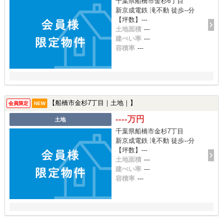
千葉県船橋市金杉6丁目
新京成電鉄 滝不動 徒歩--分
【坪数】---
土地面積
---
建ぺい率
---
容積率
---
【船橋市金杉7丁目｜土地｜】
会員限定
NEW
----万円
土地
千葉県船橋市金杉7丁目
新京成電鉄 滝不動 徒歩--分
【坪数】---
土地面積
---
建ぺい率
---
容積率
---