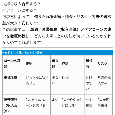
夫婦で収入合算する？
ペアローンにする？
選び方によって、
借りられる金額・税金・リスク・将来の選択
肢
が大きく変わります。
この記事では、
単独／連帯債務（収入合算）／ペアローンの違
いを徹底比較
し、 どんな夫婦にどの方法が向いているのかをわ
かりやすく解説します。
■ まずは3つの違いをざっくり比較
ローンの種
借入
離婚
説明
控除
リスク
類
額
時
単独名義
どちらか1人が
少な
1人分
分け
片方の収
借りる
い
やす
入のみ
い
連帯債務
2人で1つのロ
多い
2人分OK（銀
やや
2人が同
（収入合
ーンを借りる
行による）
複雑
等責任
算）