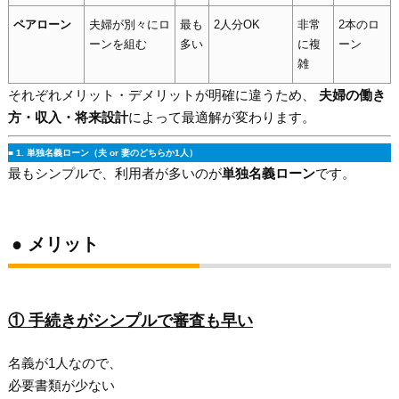
ペアローン
夫婦が別々にロ
最も
2人分OK
非常
2本のロ
ーンを組む
多い
に複
ーン
雑
それぞれメリット・デメリットが明確に違うため、
夫婦の働き
方・収入・将来設計
によって最適解が変わります。
■ 1. 単独名義ローン（夫 or 妻のどちらか1人）
最もシンプルで、利用者が多いのが
単独名義ローン
です。
● メリット
① 手続きがシンプルで審査も早い
名義が1人なので、
必要書類が少ない