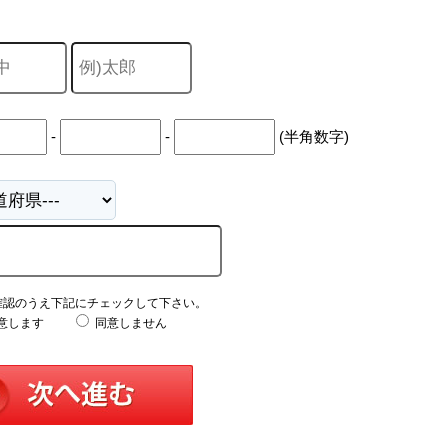
-
-
(半角数字)
確認のうえ下記にチェックして下さい。
意します
同意しません