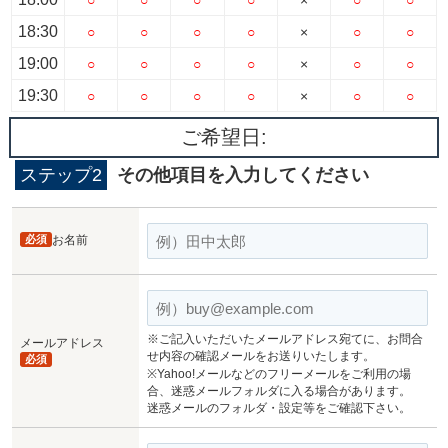
18:30
○
○
○
○
×
○
○
19:00
○
○
○
○
×
○
○
19:30
○
○
○
○
×
○
○
ご希望日:
ステップ2
その他項目を入力してください
必須
お名前
※ご記入いただいたメールアドレス宛てに、お問合
メールアドレス
せ内容の確認メールをお送りいたします。
必須
※Yahoo!メールなどのフリーメールをご利用の場
合、迷惑メールフォルダに入る場合があります。
迷惑メールのフォルダ・設定等をご確認下さい。