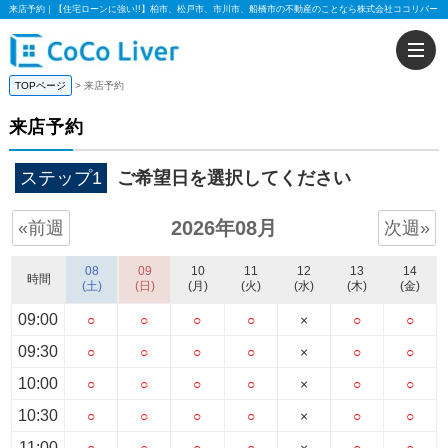
来店予約｜【住宅ローンに強い!!】柏市、松戸市、市川市、船橋市の不動産のことなら株式会社ココリバー
TOPページ
来店予約
来店予約
ステップ1
ご希望日を選択してください
2026年08月
«前週
次週»
08
09
10
11
12
13
14
時間
(土)
(日)
(月)
(火)
(水)
(木)
(金)
09:00
○
○
○
○
×
○
○
09:30
○
○
○
○
×
○
○
10:00
○
○
○
○
×
○
○
10:30
○
○
○
○
×
○
○
11:00
○
○
○
○
×
○
○